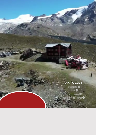
AKTUELL !
Restaurant 🟢
Hotel 🟢
5 Seen Weg 🟢
Wanderweg Fluhalp🟢
Willkommen im
Bergrestaurant