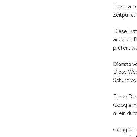
Hostname
Zeitpunkt
Diese Dat
anderen D
prüfen, w
Dienste v
Diese Web
Schutz vo
Diese Die
Google in
allein du
Google ha