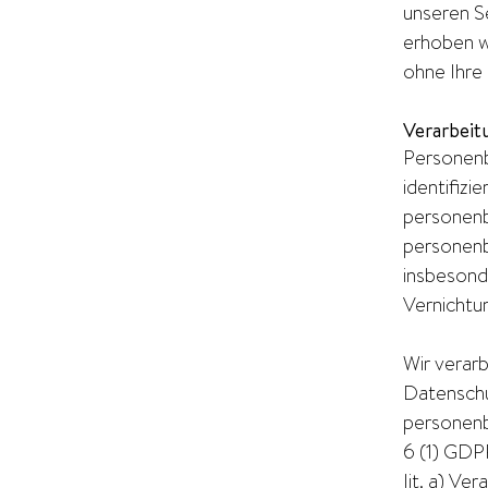
unseren S
erhoben we
ohne Ihre
Verarbeit
Personenbe
identifizi
personenb
personenb
insbesond
Vernicht
Wir verar
Datenschu
personenb
6 (1) GDP
lit. a) V