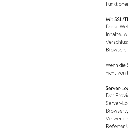
Funktione
Mit SSL/T
Diese Web
Inhalte, w
Verschlüs
Browsers v
Wenn die S
nicht von
Server-Lo
Der Provi
Server-Log
Browserty
Verwende
Referrer