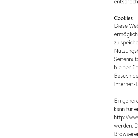
entsprech
Cookies
Diese Web
ermöglich
zu speich
Nutzungsh
Seitennut
bleiben ü
Besuch de
Internet-
Ein gener
kann für e
http://ww
werden. D
Browserein