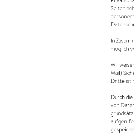
Privatsphä
Seiten ne
personenb
Datenschu
In Zusamm
möglich v
Wir weisen
Mail) Sich
Dritte ist
Durch die
von Daten
grundsätz
aufgerufe
gespeiche