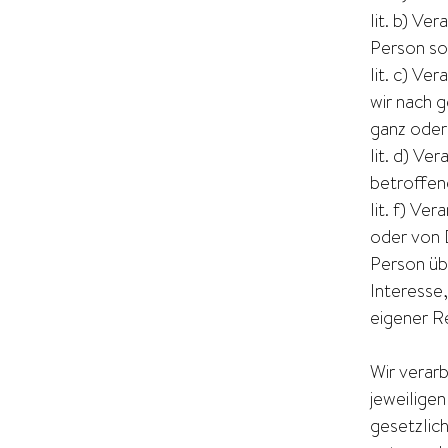
lit. b) V
Person so
lit. c) Ve
wir nach 
ganz oder 
lit. d) V
betroffen
lit. f) V
oder von 
Person üb
Interesse,
eigener R
Wir verar
jeweiligen
gesetzlich