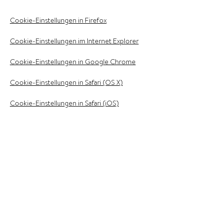
Cookie-Einstellungen in Firefox
Cookie-Einstellungen im Internet Explorer
Cookie-Einstellungen in Google Chrome
Cookie-Einstellungen in Safari (OS X)
Cookie-Einstellungen in Safari (iOS)
Cookie-Einstellungen in Android
Um die Verwendung eigener Daten durch
Google Analytics auf allen Websites
abzulehnen und zu verhindern, bestehen die
folgenden Anweisungen:
https://tools.google.com/dlpage/gaoptout.
Wir können diese Cookie-Richtlinie