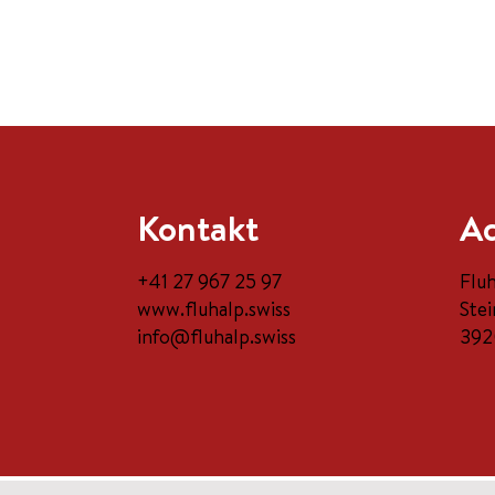
Kontakt
Ad
+41 27 967 25 97
Flu
www.fluhalp.swiss
Stei
info@fluhalp.swiss
392