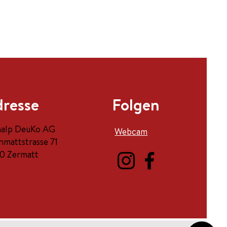
resse
Folgen
halp DeuKo AG
Webcam
nmattstrasse 71
0 Zermatt