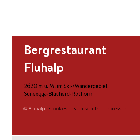
Bergrestaurant
Fluhalp
2620 m ü. M. im Ski-/Wandergebiet
Suneegga-Blauherd-Rothorn
Cookies
Datenschutz
Impressum
© Fluhalp